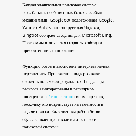
Каждая значительная поисковая система
разрабатывает собственных ботов с особыми
механизмами. Googlebot поддерживает Google,
Yandex Bot функционирует для Яндекса,
Bingbot собирает сведения для Microsoft Bing.
Программы отличаются скоростью обхода и
приоритетами сканирования.
Функцию ботов в экосистеме интернета нельзя
переоценить. Приложения поддерживают
свежесть поисковой результатов. Владельцы
ресурсов заинтересованы в регулярном
посещении
рейтинг казино
своих порталов,
поскольку это воздействует на заметность в
выдаче поиска. Качественная работа ботов
обуславливает производительность всей
поисковой системы.