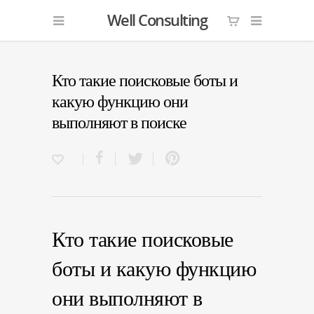
Well Consulting
Кто такие поисковые боты и
какую функцию они
выполняют в поиске
Кто такие поисковые
боты и какую функцию
они выполняют в