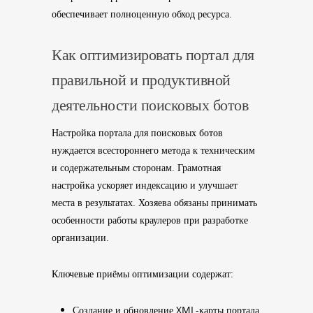
обеспечивает полноценную обход ресурса.
Как оптимизировать портал для
правильной и продуктивной
деятельности поисковых ботов
Настройка портала для поисковых ботов
нуждается всестороннего метода к техническим
и содержательным сторонам. Грамотная
настройка ускоряет индексацию и улучшает
места в результатах. Хозяева обязаны принимать
особенности работы краулеров при разработке
организации.
Ключевые приёмы оптимизации содержат:
Создание и обновление XML-карты портала