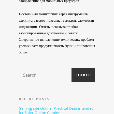
отображение для мобильных краулеров.
Постоянный мониторинг через инструменты
администраторов позволяет выявлять сложности
индексации. Отчёты показывают сбои,
заблокированные документы и советы.
Оперативное исправление технических проблем
увеличивает продуктивность функционирования
ботов.
RECENT POSTS
Gaming site Online: Practical Data intended
for Safer Online Gaming