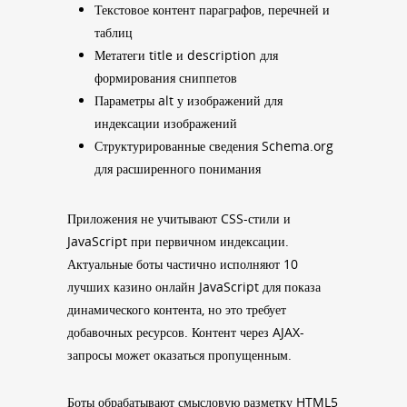
Текстовое контент параграфов, перечней и
таблиц
Метатеги title и description для
формирования сниппетов
Параметры alt у изображений для
индексации изображений
Структурированные сведения Schema.org
для расширенного понимания
Приложения не учитывают CSS-стили и
JavaScript при первичном индексации.
Актуальные боты частично исполняют 10
лучших казино онлайн JavaScript для показа
динамического контента, но это требует
добавочных ресурсов. Контент через AJAX-
запросы может оказаться пропущенным.
Боты обрабатывают смысловую разметку HTML5