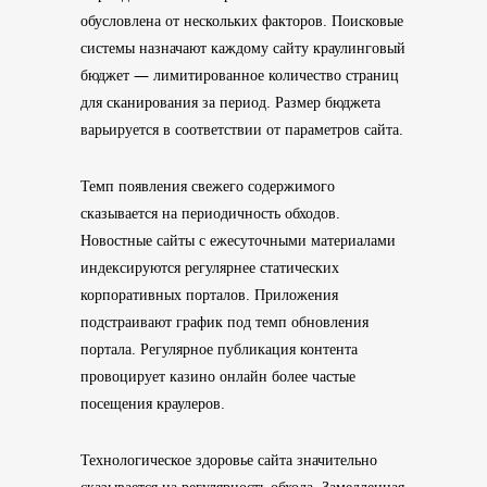
обусловлена от нескольких факторов. Поисковые
системы назначают каждому сайту краулинговый
бюджет — лимитированное количество страниц
для сканирования за период. Размер бюджета
варьируется в соответствии от параметров сайта.
Темп появления свежего содержимого
сказывается на периодичность обходов.
Новостные сайты с ежесуточными материалами
индексируются регулярнее статических
корпоративных порталов. Приложения
подстраивают график под темп обновления
портала. Регулярное публикация контента
провоцирует казино онлайн более частые
посещения краулеров.
Технологическое здоровье сайта значительно
сказывается на регулярность обхода. Замедленная