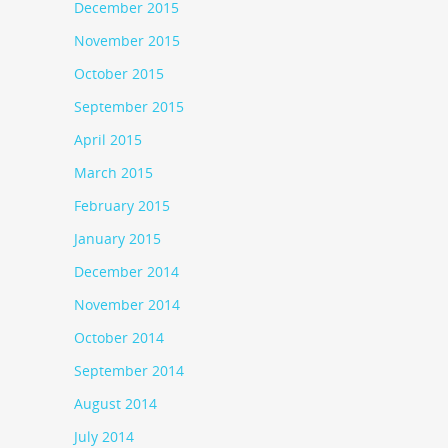
December 2015
November 2015
October 2015
September 2015
April 2015
March 2015
February 2015
January 2015
December 2014
November 2014
October 2014
September 2014
August 2014
July 2014