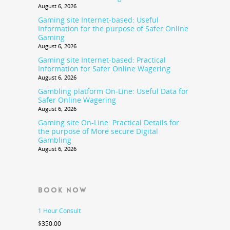
August 6, 2026
Gaming site Internet-based: Useful
Information for the purpose of Safer Online
Gaming
August 6, 2026
Gaming site Internet-based: Practical
Information for Safer Online Wagering
August 6, 2026
Gambling platform On-Line: Useful Data for
Safer Online Wagering
August 6, 2026
Gaming site On-Line: Practical Details for
the purpose of More secure Digital
Gambling
August 6, 2026
BOOK NOW
1 Hour Consult
$
350.00