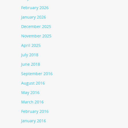
February 2026
January 2026
December 2025
November 2025
April 2025
July 2018
June 2018
September 2016
August 2016
May 2016
March 2016
February 2016
January 2016