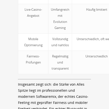
Live-Casino-
Umfangreich
Häufig limitiert
Angebot
mit
Evolution
Gaming
Mobile
Vollständig
Unterschiedlich, oft w
Optimierung
und nahtlos
Fairness-
Regelmäßig
Unterschiedlich
Prüfungen
und
transparent
Insgesamt zeigt sich: die Stärke von Alles
Spitze liegt im professionellen und
modernen Softwaremix, der echtes Casino-
Feeling mit geprüfter Fairness und mobiler
Freiheit verbindet. Ein echter Pluspunkt in