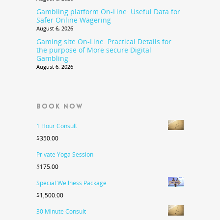
Gambling platform On-Line: Useful Data for
Safer Online Wagering
August 6, 2026
Gaming site On-Line: Practical Details for
the purpose of More secure Digital
Gambling
August 6, 2026
BOOK NOW
1 Hour Consult
$
350.00
Private Yoga Session
$
175.00
Special Wellness Package
$
1,500.00
30 Minute Consult