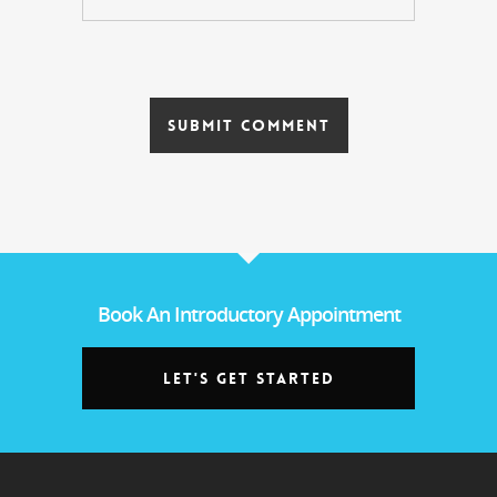
Book An Introductory Appointment
LET'S GET STARTED