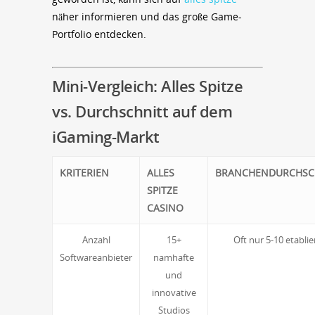
näher informieren und das große Game-
Portfolio entdecken.
Mini-Vergleich: Alles Spitze
vs. Durchschnitt auf dem
iGaming-Markt
KRITERIEN
ALLES
BRANCHENDURCHSC
SPITZE
CASINO
Anzahl
15+
Oft nur 5-10 etablie
Softwareanbieter
namhafte
und
innovative
Studios