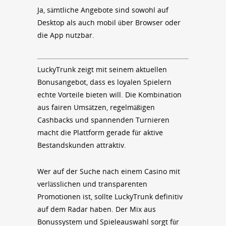
Ja, sämtliche Angebote sind sowohl auf
Desktop als auch mobil über Browser oder
die App nutzbar.
LuckyTrunk zeigt mit seinem aktuellen
Bonusangebot, dass es loyalen Spielern
echte Vorteile bieten will. Die Kombination
aus fairen Umsätzen, regelmäßigen
Cashbacks und spannenden Turnieren
macht die Plattform gerade für aktive
Bestandskunden attraktiv.
Wer auf der Suche nach einem Casino mit
verlässlichen und transparenten
Promotionen ist, sollte LuckyTrunk definitiv
auf dem Radar haben. Der Mix aus
Bonussystem und Spieleauswahl sorgt für