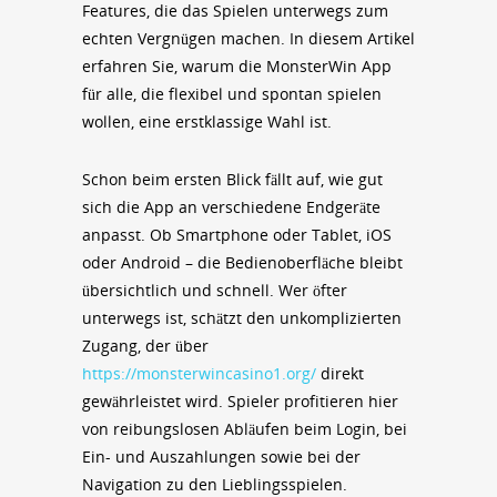
Features, die das Spielen unterwegs zum
echten Vergnügen machen. In diesem Artikel
erfahren Sie, warum die MonsterWin App
für alle, die flexibel und spontan spielen
wollen, eine erstklassige Wahl ist.
Schon beim ersten Blick fällt auf, wie gut
sich die App an verschiedene Endgeräte
anpasst. Ob Smartphone oder Tablet, iOS
oder Android – die Bedienoberfläche bleibt
übersichtlich und schnell. Wer öfter
unterwegs ist, schätzt den unkomplizierten
Zugang, der über
https://monsterwincasino1.org/
direkt
gewährleistet wird. Spieler profitieren hier
von reibungslosen Abläufen beim Login, bei
Ein- und Auszahlungen sowie bei der
Navigation zu den Lieblingsspielen.