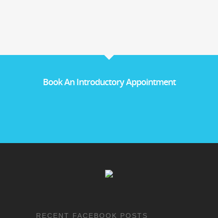
Book An Introductory Appointment
RECENT FACEBOOK POSTS