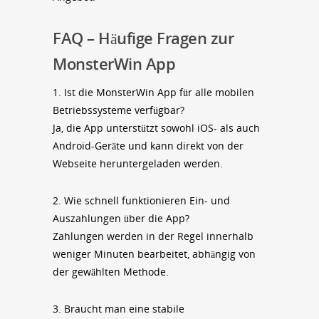
FAQ – Häufige Fragen zur
MonsterWin App
1. Ist die MonsterWin App für alle mobilen
Betriebssysteme verfügbar?
Ja, die App unterstützt sowohl iOS- als auch
Android-Geräte und kann direkt von der
Webseite heruntergeladen werden.
2. Wie schnell funktionieren Ein- und
Auszahlungen über die App?
Zahlungen werden in der Regel innerhalb
weniger Minuten bearbeitet, abhängig von
der gewählten Methode.
3. Braucht man eine stabile