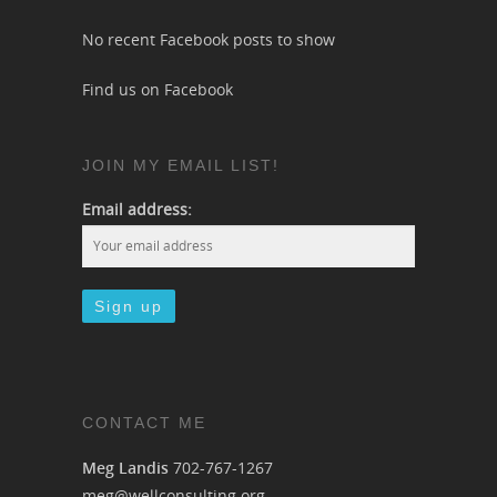
No recent Facebook posts to show
Find us on Facebook
JOIN MY EMAIL LIST!
Email address:
CONTACT ME
Meg Landis
702-767-1267
meg@wellconsulting.org