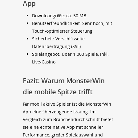
App
Downloadgröße: ca. 50 MB
Benutzerfreundlichkeit: Sehr hoch, mit
Touch-optimierter Steuerung
Sicherheit: Verschlüsselte
Datenübertragung (SSL)
Spielangebot: Über 1.000 Spiele, inkl.
Live-Casino
Fazit: Warum MonsterWin
die mobile Spitze trifft
Für mobil aktive Spieler ist die MonsterWin
App eine überzeugende Lösung. Im
Vergleich zum Branchendurchschnitt bietet
sie eine echte native App mit schneller
Performance, großer Spielauswahl und