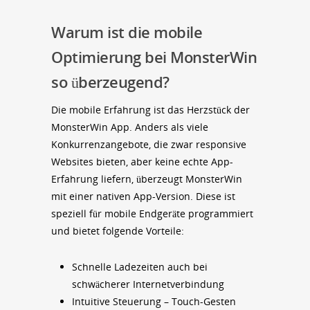
Warum ist die mobile
Optimierung bei MonsterWin
so überzeugend?
Die mobile Erfahrung ist das Herzstück der
MonsterWin App. Anders als viele
Konkurrenzangebote, die zwar responsive
Websites bieten, aber keine echte App-
Erfahrung liefern, überzeugt MonsterWin
mit einer nativen App-Version. Diese ist
speziell für mobile Endgeräte programmiert
und bietet folgende Vorteile:
Schnelle Ladezeiten auch bei
schwächerer Internetverbindung
Intuitive Steuerung – Touch-Gesten