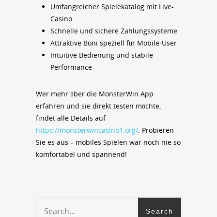
Umfangreicher Spielekatalog mit Live-
Casino
Schnelle und sichere Zahlungssysteme
Attraktive Boni speziell für Mobile-User
Intuitive Bedienung und stabile
Performance
Wer mehr über die MonsterWin App
erfahren und sie direkt testen möchte,
findet alle Details auf
https://monsterwincasino1.org/
. Probieren
Sie es aus – mobiles Spielen war noch nie so
komfortabel und spannend!